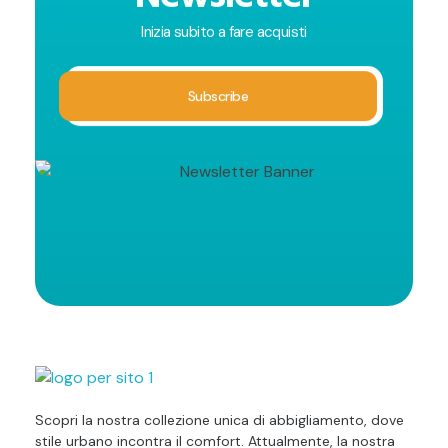
Inizia subito a fare acquisti
Tribalina
Negozio Online di Abbigliamento e Hanorace
Scopri la nostra collezione unica di abbigliamento, dove
stile urbano incontra il comfort. Attualmente, la nostra