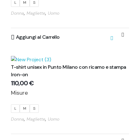
L
M
S
,
,
Donna
Magliette
Uomo
Aggiungi al Carrello
T-shirt unisex in Punto Milano con ricamo e stampa
Iron-on
110,00
€
Misure
L
M
S
,
,
Donna
Magliette
Uomo