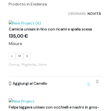
Prodotto in Evidenza
ORDINARE:
NOVITÀ
Camicia unisex in lino con ricami e spalla scesa
135,00
€
Misure
L
M
S
,
,
Donna
Magliette
Uomo
Aggiungi al Carrello
Felpa leggera unisex con occhielli e nastro in gros-