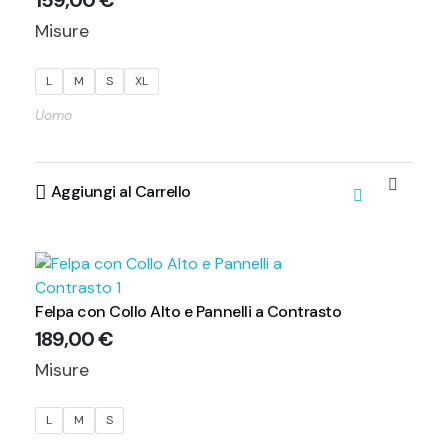
159,00
€
Misure
L
M
S
XL
Uomo
Aggiungi al Carrello
Felpa con Collo Alto e Pannelli a Contrasto
189,00
€
Misure
L
M
S