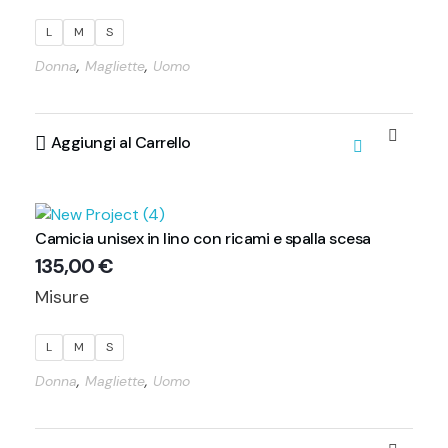
L
M
S
,
,
Donna
Magliette
Uomo
Aggiungi al Carrello
Camicia unisex in lino con ricami e spalla scesa
135,00
€
Misure
L
M
S
,
,
Donna
Magliette
Uomo